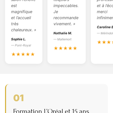
est
impeccables.
et à l’éc
magnifique
Je
merci
et l’accueil
recommande
infinimen
très
vivement. »
Caroline 
chaleureux. »
Nathalie M.
— Mérindol
Sophie L.
— Mallemort
★★★
— Pont-Royal
★★★★★
★★★★★
01
Formation L’Oréal et 15 ans