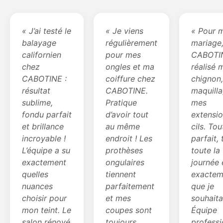
« J’ai testé le
« Je viens
« Pour 
balayage
régulièrement
mariage
californien
pour mes
CABOTI
chez
ongles et ma
réalisé 
CABOTINE :
coiffure chez
chignon
résultat
CABOTINE.
maquilla
sublime,
Pratique
mes
fondu parfait
d’avoir tout
extensi
et brillance
au même
cils. Tou
incroyable !
endroit ! Les
parfait,
L’équipe a su
prothèses
toute la
exactement
ongulaires
journée 
quelles
tiennent
exactem
nuances
parfaitement
que je
choisir pour
et mes
souhaita
mon teint. Le
coupes sont
Équipe
salon rénové
toujours
professi