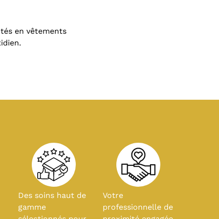
utés en vêtements
idien.
Des soins haut de
Votre
n
gamme
professionnelle de
-
sélectionnés pour
proximité engagée