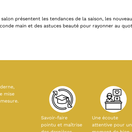
u salon présentent les tendances de la saison, les nouvea
conde main et des astuces beauté pour rayonner au quot
derne,
ne mise
 mesure.
Savoir-faire
Une écoute
pointu et maîtrise
attentive pour u
des dernières
moment de bien