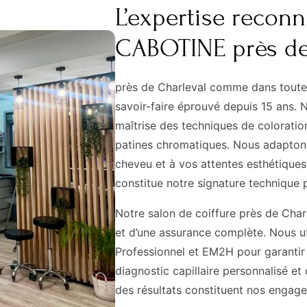
L’expertise reconn
CABOTINE près de
près de Charleval comme dans toute
savoir-faire éprouvé depuis 15 ans. N
maîtrise des techniques de colorati
patines chromatiques. Nous adaptons
cheveu et à vos attentes esthétiques
constitue notre signature technique 
Notre salon de coiffure près de Charl
et d’une assurance complète. Nous ut
Professionnel et EM2H pour garantir r
diagnostic capillaire personnalisé et c
des résultats constituent nos engage