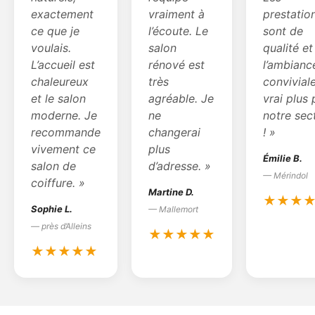
exactement
vraiment à
prestatio
ce que je
l’écoute. Le
sont de
voulais.
salon
qualité et
L’accueil est
rénové est
l’ambianc
chaleureux
très
convivial
et le salon
agréable. Je
vrai plus
moderne. Je
ne
notre sec
recommande
changerai
! »
vivement ce
plus
Émilie B.
salon de
d’adresse. »
— Mérindol
coiffure. »
Martine D.
★★★
Sophie L.
— Mallemort
— près d’Alleins
★★★★★
★★★★★