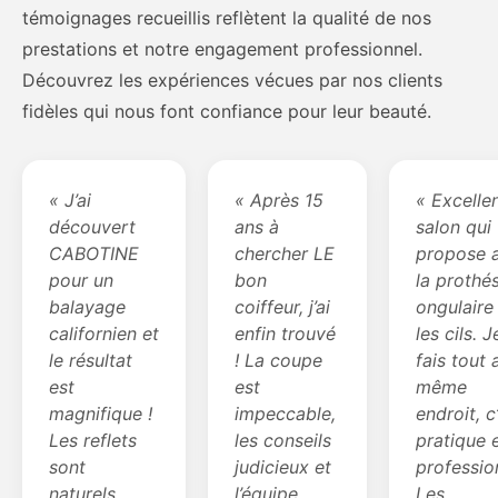
témoignages recueillis reflètent la qualité de nos
prestations et notre engagement professionnel.
Découvrez les expériences vécues par nos clients
fidèles qui nous font confiance pour leur beauté.
« J’ai
« Après 15
« Excelle
découvert
ans à
salon qui
CABOTINE
chercher LE
propose a
pour un
bon
la prothé
balayage
coiffeur, j’ai
ongulaire
californien et
enfin trouvé
les cils. J
le résultat
! La coupe
fais tout 
est
est
même
magnifique !
impeccable,
endroit, c
Les reflets
les conseils
pratique 
sont
judicieux et
professio
naturels,
l’équipe
Les