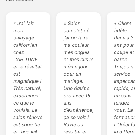
« J’ai fait
« Salon
« Client
mon
complet où
fidèle
balayage
j’ai pu faire
depuis 3
californien
ma couleur,
ans pour
chez
mes ongles
coupe et
CABOTINE
et mes cils le
barbe.
et le résultat
même jour
Toujours
est
pour un
service
magnifique !
mariage.
impeccab
Très naturel,
Une équipe
rapide, a
exactement
pro avec 15
ou sans
ce que je
ans
rendez-
voulais. Le
d’expérience,
vous. La
salon rénové
ça se voit !
formatio
est superbe
Ravie du
L’Oréal fa
et l’accueil
résultat et
la différ